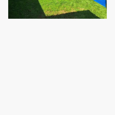
Wie we zijn
Bureau voor gastouderopvang in de omgeving
Groningen
Gastouderopvang is een unieke en oudste vorm van
kinderopvang. Het is kleinschalig (max. 6 kinderen) zodat ieder
kind de aandacht en zorg krijgt die het nodig heeft om zich
optimaal te ontwikkelen. Een Gastouder mag maximaal 6
kinderen (incl. eigen kinderen tot 10 jaar) van 0 tot 12 jaar
tegelijk opvangen in eigen huis of het huis van de vraagouder. Bij
opvang van kinderen tussen 0 tot 4 jaar mogen er maximaal 5
kinderen opgevangen worden.